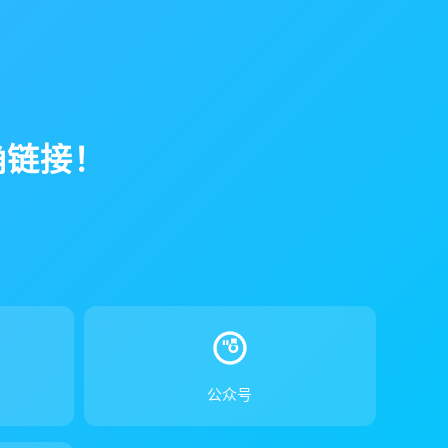
确链接！
！
公众号