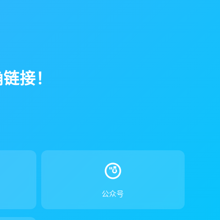
确链接！
！
公众号