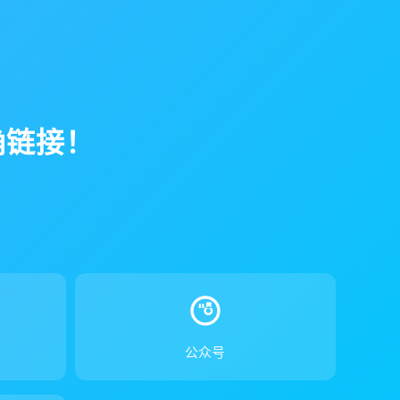
确链接！
！
公众号