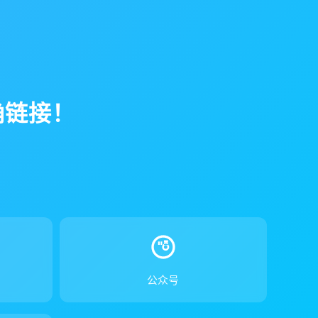
确链接！
！
公众号