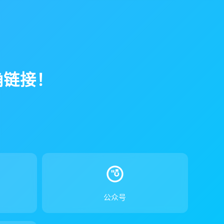
确链接！
！
公众号