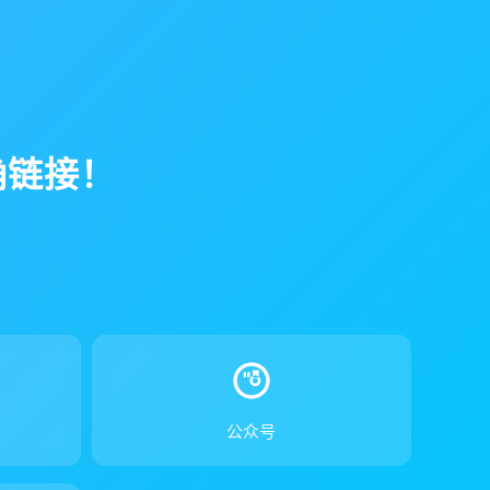
确链接！
！
公众号