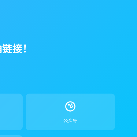
确链接！
！
公众号