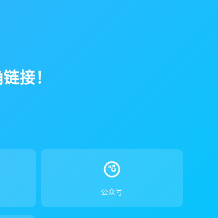
确链接！
！
公众号