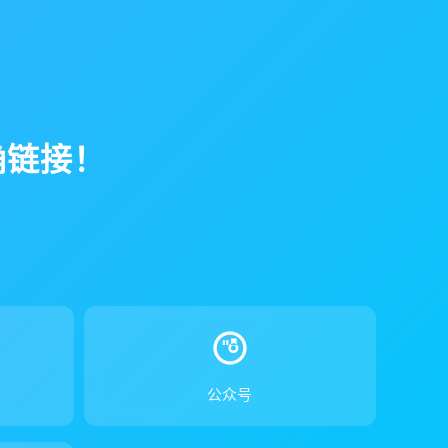
确链接！
！
公众号