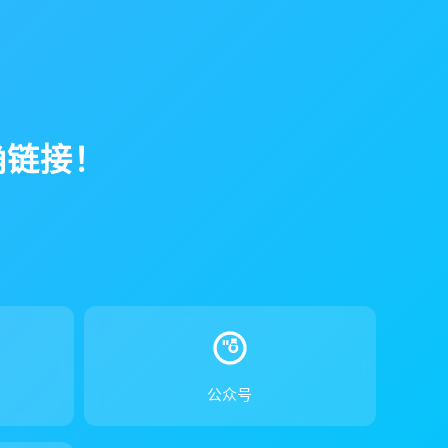
确链接！
！
公众号